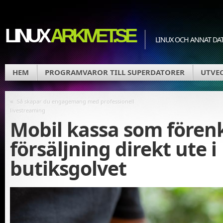
LINUX
ARKIVET.SE
LINUX OCH ANNAT DA
HEM
PROGRAMVAROR TILL SUPERDATORER
UTVEC
«
Så skapar du engagemang med professionell
livestreaming
Mobil kassa som fören
försäljning direkt ute i
butiksgolvet